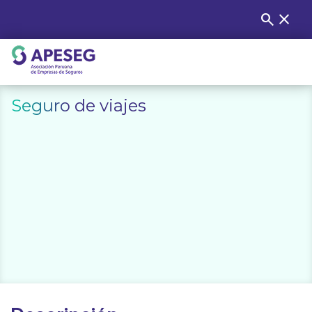
Skip
search
close
Buscar
to
content
APESEG
Seguro de viajes