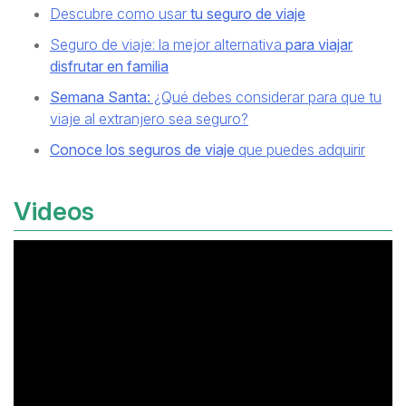
Descubre como usar
tu seguro de viaje
Seguro de viaje: la mejor alternativa
para viajar
disfrutar en familia
Semana Santa:
¿Qué debes considerar para que tu
viaje al extranjero sea seguro?
Conoce los seguros de viaje
que puedes adquirir
Videos